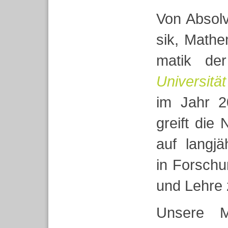
Von Absol­
sik, Mathe­
ma­tik d
Uni­ver­sit
im Jahr 2
greift di
auf lang­jä
in For­schu
und Lehre 
Unsere Mit