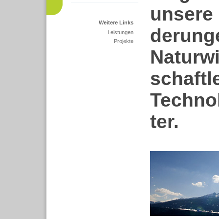
unsere 
Weitere Links
de­run­g
Leistungen
Projekte
Natur­wi
schaft­
Tech­no­l
ter.