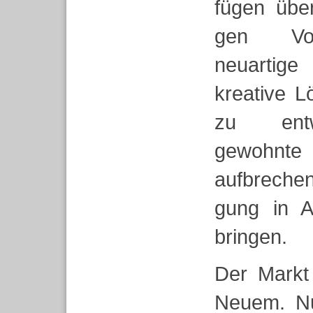
fügen über
gen Vor­a
neu­ar­tige
krea­tive L
zu ent­w
gewohnte D
auf­bre­c
gung in Alt
brin­gen.
Der Markt 
Neuem. Nu